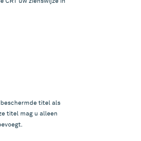
de CRT uw zienswijze in
 beschermde titel als
e titel mag u alleen
oevoegt.