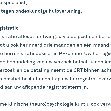
 specialist;
 tegen ondeskundige hulpverlening.
gistratie
tratie afloopt, ontvangt u via de post een beric
dt u ook herinnerd drie maanden en één maand 
ke herregistratiedossier in PE-online. Uw herregi
 de behandeling van uw verzoek betaalt u een ko
verzoek en de betaling neemt de CRT binnen ach
en positief besluit neemt op uw herregistratiever
nd aan uw aflopende registratietermijn.
sme klinische (neuro)psychologie kunt u ook vervr