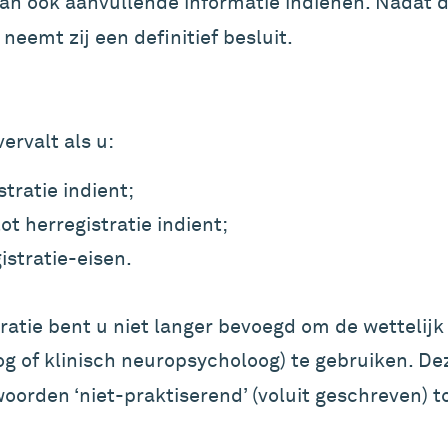
dan ook aanvullende informatie indienen. Nadat 
eemt zij een definitief besluit.
vervalt als u:
tratie indient;
tot herregistratie indient;
istratie-eisen.
ratie bent u niet langer bevoegd om de wettelijk
og of klinisch neuropsycholoog) te gebruiken. Dez
oorden ‘niet-praktiserend’ (voluit geschreven) t