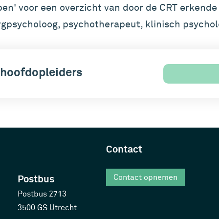
open' voor een overzicht van door de CRT erkende
rgpsycholoog, psychotherapeut, klinisch psychol
 hoofdopleiders
Contact
Postbus
Contact opnemen
Postbus 2713
3500 GS Utrecht