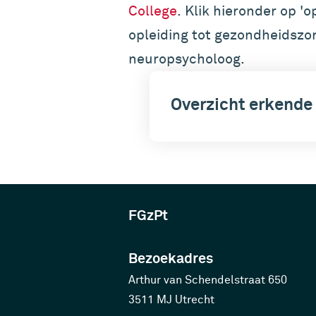
College
. Klik hieronder op '
opleiding tot gezondheidszo
neuropsycholoog.
Overzicht erkende
FGzPt
Bezoekadres
Arthur van Schendelstraat 650
3511 MJ Utrecht