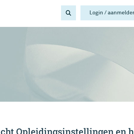
Login / aanmelde
cht Opleidingsinstellingen en 