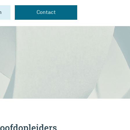
n
Contact
hoofdopleiders