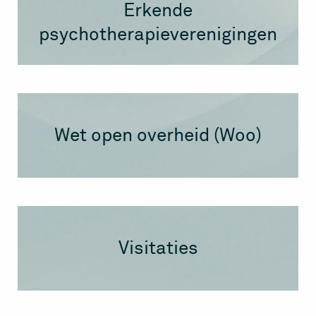
Erkende
psychotherapieverenigingen
Wet open overheid (Woo)
Visitaties