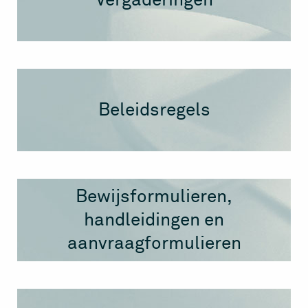
Vergaderingen
Beleidsregels
Bewijsformulieren,
handleidingen en
aanvraagformulieren