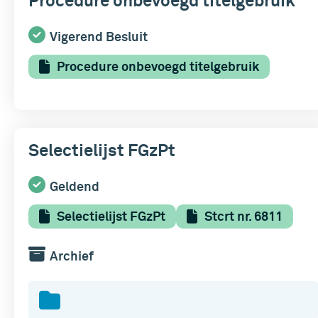
Procedure onbevoegd titelgebruik
Vigerend Besluit
Procedure onbevoegd titelgebruik
Selectielijst FGzPt
Geldend
Selectielijst FGzPt
Stcrt nr. 6811
Archief